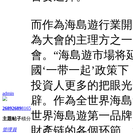
而作為海島遊行業開
為大會的主理方之一
會。“海島遊市場将
國‘一带一起’政策
投資人更多的把眼光
admin
辟。作為全世界海島
2689
2689
8165
世界海島遊第一品牌
主題
帖子
積分
財產链的各個环節，
管理員