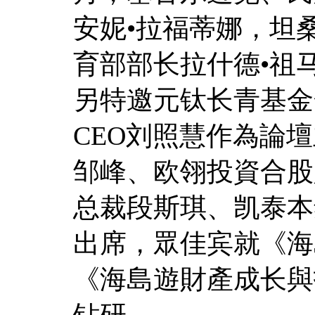
安妮•拉福蒂娜，坦
育部部长拉什德•祖
另特邀元钛长青基金
CEO刘照慧作為論
邹峰、欧翎投資合股
总裁段斯琪、凯泰本
出席，眾佳宾就《海
《海島遊財產成长與
钻研。