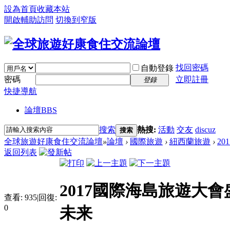
設為首頁
收藏本站
開啟輔助訪問
切換到窄版
找回密碼
自動登錄
密碼
立即註冊
登錄
快捷導航
論壇
BBS
搜索
熱搜:
活動
交友
discuz
搜索
全球旅遊好康食住交流論壇
»
論壇
›
國際旅遊
›
紐西蘭旅遊
›
2
返回列表
2017國際海島旅遊大
查看:
935
|
回復:
0
未来