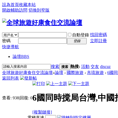
設為首頁
收藏本站
開啟輔助訪問
切換到窄版
找回密碼
自動登錄
密碼
立即註冊
登錄
快捷導航
論壇
BBS
搜索
熱搜:
活動
交友
discuz
搜索
全球旅遊好康食住交流論壇
»
論壇
›
國際旅遊
›
帛琉旅遊
›
6國同
返回列表
6國同時搅局台灣,中國
查看:
938
|
回復:
0
[複製鏈接]
電梯直達