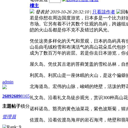
樓主
發表於 2019-10-26 20:32:10
|
只看該作者
若是你想在周边国度游览，日本多是一个比力好
市场。它另有着不计其数个壮观的岛屿，跨越组
皑的火山岳都是你不克不及错过的风光。
凭仗这类多样化的天气和景观，日本的岛屿具有
山岳由毛绒粉雪和布满活气的高山花朵瓜代包抄
成为了数百万年的岩层。若是你去日本游览，你
屋久岛。凭仗其古老的苔藓笼盖的雪松丛林，自
利尻岛。利尻山是一座休眠的火山，是这个偏僻
admin
北海道岛。宏伟的山脉，峻峭的绝壁，活泼的野
2689
2689
8165
礼文岛。沿着礼文岛徒步观光，赏识300种高山
主題
帖子
積分
诺科诺岛。豁亮的黄色油菜花，紫色波斯菊，猩
管理員
佐渡岛。沿着佐渡岛海岸的岩石海湾，绝壁和翡