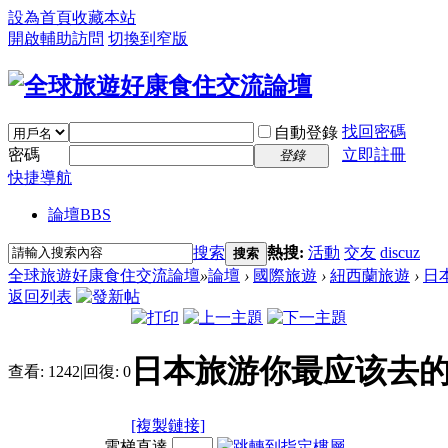
設為首頁
收藏本站
開啟輔助訪問
切換到窄版
找回密碼
自動登錄
密碼
立即註冊
登錄
快捷導航
論壇
BBS
搜索
熱搜:
活動
交友
discuz
搜索
全球旅遊好康食住交流論壇
»
論壇
›
國際旅遊
›
紐西蘭旅遊
›
日
返回列表
日本旅游你最应该去的
查看:
1242
|
回復:
0
[複製鏈接]
電梯直達