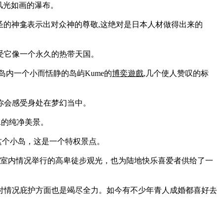
风光如画的瀑布。
圣的神龛表示出对众神的尊敬,这绝对是日本人材做得出来的
受它像一个永久的热带天国。
群岛内一个小而恬静的岛屿Kume的
博奕遊戲
,几个使人赞叹的标
你会感受身处在梦幻当中。
海水的纯净美景。
去这个小岛，这是一个特权景点。
的室内情况举行的高卑徒步观光，也为陆地快乐喜爱者供给了一
付情况庇护方面也是竭尽全力。如今有不少年青人成婚都喜好去