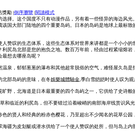
|
倒序瀏覽
|
閱讀模式
的选择。这个国度不只有动漫作品，另有着一些怪异的海边风光
成该国大部门陆地的四个重要岛屿。日本的岛屿是地球上最标致
使人赞叹的生态体系，这些生态体系对世界来讲都是一个小小的
？利尻岛北部是您的抱负之地。数百万年前，经由过程紧缩熔岩
会最想去哪座岛呢？
然温泉，郁郁葱葱的瀑布和其他超常脱俗的空气，难怪屋久岛是
的北部岛屿的意味，在冬
娛樂城體驗金
,季白雪皑皑时使人叹为观
花旷野，北海道是日本最重要的四个岛屿之一，它供给了史诗般
花草和临近的利尻岛，但不要错过沿着峻峭的南部海岸线赏识风
赤色的贤人和经典的粉赤色樱花，乃至超出不少闻名的花草公园
翠海疆为皮划艇或潜水供给了一个使人赞叹的处所，但与岛上内