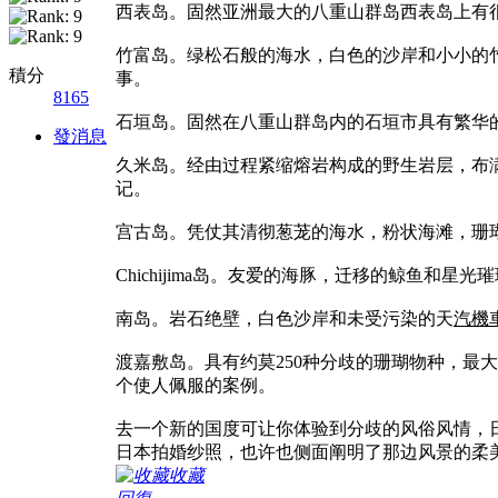
西表岛。固然亚洲最大的八重山群岛西表岛上有
竹富岛。绿松石般的海水，白色的沙岸和小小的竹
積分
事。
8165
石垣岛。固然在八重山群岛内的石垣市具有繁华
發消息
久米岛。经由过程紧缩熔岩构成的野生岩层，布满热带
记。
宫古岛。凭仗其清彻葱茏的海水，粉状海滩，珊
Chichijima岛。友爱的海豚，迁移的鲸鱼和星
南岛。岩石绝壁，白色沙岸和未受污染的天
汽機
渡嘉敷岛。具有约莫250种分歧的珊瑚物种，
个使人佩服的案例。
去一个新的国度可让你体验到分歧的风俗风情，
日本拍婚纱照，也许也侧面阐明了那边风景的柔
收藏