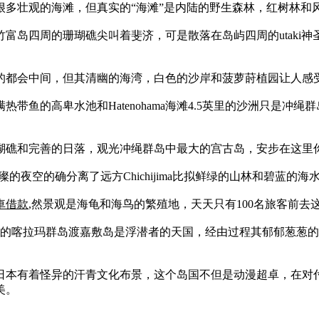
很多壮观的海滩，但真实的“海滩”是内陆的野生森林，红树林和
富岛四周的珊瑚礁尖叫着斐济，可是散落在岛屿四周的utaki神
的都会中间，但其清幽的海湾，白色的沙岸和菠萝莳植园让人感
鱼的高卑水池和Hatenohama海滩4.5英里的沙洲只是冲绳
瑚礁和完善的日落，观光冲绳群岛中最大的宫古岛，安步在这里
光璀璨的夜空的确分离了远方Chichijima比拟鲜绿的山林和碧蓝的
車借款
,然景观是海龟和海鸟的繁殖地，天天只有100名旅客前
最大的喀拉玛群岛渡嘉敷岛是浮潜者的天国，经由过程其郁郁葱葱
日本有着怪异的汗青文化布景，这个岛国不但是动漫超卓，在对
美。