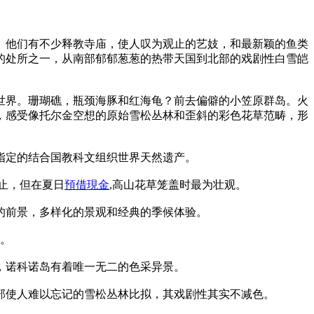
。他们有不少释教寺庙，使人叹为观止的艺妓，和最新颖的鱼类
的处所之一，从南部郁郁葱葱的热带天国到北部的戏剧性白雪皑
世界。珊瑚礁，瓶颈海豚和红海龟？前去偏僻的小笠原群岛。火
，感受像托尔金空想的原始雪松丛林和歪斜的彩色花草范畴，形
指定的结合国教科文组织世界天然遗产。
止，但在夏日
預借現金
,高山花草笼盖时最为壮观。
的前景，多样化的景观和经典的季候体验。
光。
，诺科诺岛有着唯一无二的色采异景。
部使人难以忘记的雪松丛林比拟，其戏剧性其实不减色。