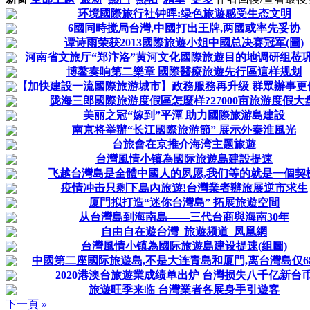
环境國際旅行社钟晖:绿色旅遊感受生态文明
6國同時搅局台灣,中國打出王牌,两國或率先妥协
谭诗雨荣获2013國際旅遊小姐中國总决赛冠军(圖)
河南省文旅厅“郑汴洛”黄河文化國際旅遊目的地调研组莅巩调
博鳌奏响第二樂章 國際醫療旅遊先行區這样规划
【加快建設一流國際旅游城市】政務服務再升级 群眾辦事更便利
陇海三郎國際旅游度假區怎麼样?27000亩旅游度假大盘
美丽之冠“嫁到”平潭 助力國際旅游島建設
南京将举辦“长江國際旅游節” 展示外秦淮風光
台旅會在京推介海湾主题旅遊
台灣風情小镇為國际旅遊島建設提速
飞越台灣島是全體中國人的夙愿,我们等的就是一個契機
疫情冲击只剩下島內旅遊!台灣業者辦旅展逆市求生
厦門拟打造“迷你台灣島” 拓展旅遊空間
从台灣島到海南島——三代台商與海南30年
自由自在遊台灣_旅遊频道_凤凰網
台灣風情小镇為國际旅遊島建设提速(组圖)
中國第二座國际旅遊島,不是大连青島和厦門,离台灣島仅6
2020港澳台旅遊業成绩单出炉 台灣损失八千亿新台
旅遊旺季来临 台灣業者各展身手引遊客
下一頁 »