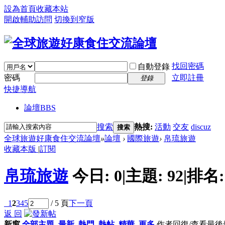
設為首頁
收藏本站
開啟輔助訪問
切換到窄版
找回密碼
自動登錄
密碼
立即註冊
登錄
快捷導航
論壇
BBS
搜索
熱搜:
活動
交友
discuz
搜索
全球旅遊好康食住交流論壇
»
論壇
›
國際旅遊
›
帛琉旅遊
收藏本版
|
訂閱
帛琉旅遊
今日:
0
|
主題:
92
|
排名
1
2
3
4
5
/ 5 頁
下一頁
返 回
新窗
全部主題
最新
熱門
熱帖
精華
更多
作者
回復/查看
最後