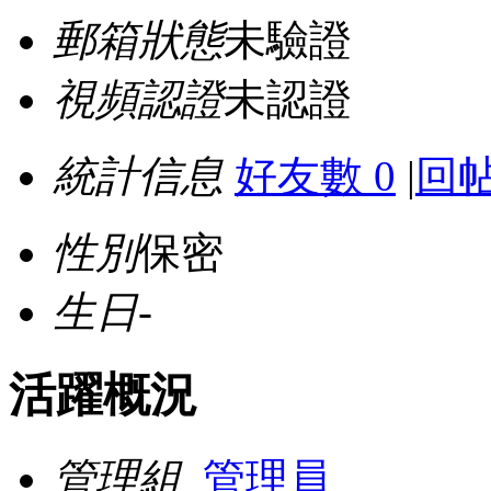
郵箱狀態
未驗證
視頻認證
未認證
統計信息
好友數 0
|
回帖
性別
保密
生日
-
活躍概況
管理組
管理員