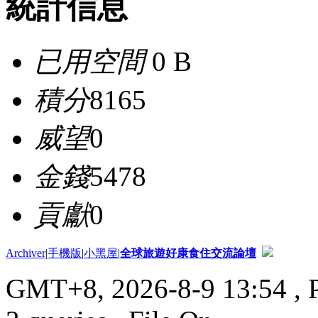
統計信息
已用空間
0 B
積分
8165
威望
0
金錢
5478
貢獻
0
Archiver
|
手機版
|
小黑屋
|
全球旅遊好康食住交流論壇
GMT+8, 2026-8-9 13:54
, 