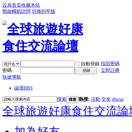
設為首頁
收藏本站
開啟輔助訪問
切換到窄版
找回密碼
自動登錄
密碼
立即註冊
登錄
快捷導航
論壇
BBS
搜索
熱搜:
活動
交友
discuz
搜索
全球旅遊好康食住交流論
加為好友