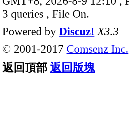
GMT+8, 2026-8-9 12:10
, 
3 queries , File On.
Powered by
Discuz!
X3.3
© 2001-2017
Comsenz Inc.
返回頂部
返回版塊