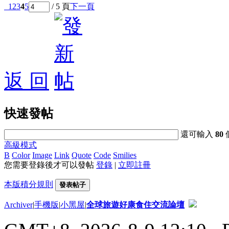
1
2
3
4
5
/ 5 頁
下一頁
返 回
快速發帖
還可輸入
80
高級模式
B
Color
Image
Link
Quote
Code
Smilies
您需要登錄後才可以發帖
登錄
|
立即註冊
本版積分規則
發表帖子
Archiver
|
手機版
|
小黑屋
|
全球旅遊好康食住交流論壇