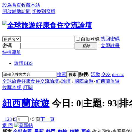
設為首頁
收藏本站
開啟輔助訪問
切換到窄版
找回密碼
自動登錄
密碼
立即註冊
登錄
快捷導航
論壇
BBS
搜索
熱搜:
活動
交友
discuz
搜索
全球旅遊好康食住交流論壇
»
論壇
›
國際旅遊
›
紐西蘭旅遊
收藏本版
|
訂閱
紐西蘭旅遊
今日:
0
|
主題:
93
|
排
1
2
3
4
5
/ 5 頁
下一頁
返 回
新窗
全部主題
最新
熱門
熱帖
精華
更多
作者
回復/查看
最後