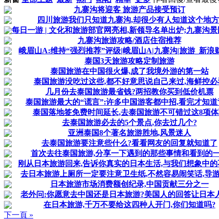
九寨沟将迎客 旅游产品接受预订
四川旅游我们只知道九寨沟,却很少有人知道这个地方
每日一游 | 文化和旅游部官网亮相,新领导名单出炉;九寨沟景区
九寨沟旅游攻略/酒店住宿推荐
峨眉山A:维持“强烈推荐”评级|峨眉山A|九寨沟|旅游_新浪财经
泰国3天旅游攻略定制旅游
泰国旅游在中国很火爆,成了我境外游的第一站
泰国旅游没吃过这些,都不好意思说自己来过,海鲜控必
几月份去泰国旅游最省钱?两招教你买到低价机票
泰国旅游最大的“谎言”:许多中国游客都中招,看完才知道
泰国落地签免费时间延长,去泰国旅游不可错过这8项体
去泰国旅游必去的5个景点,你去过几个?
亚洲泰国8个著名旅游胜地,风景迷人
去泰国旅游要注意些什么?看看网友的回复就知道了
首次去往泰国旅游,分享一下遇到的那些事情和看到的
刚从日本旅游回来,告诉你真实的日本生活,与我们想象中的
去日本旅游上厕所一定要注意卫生纸,不然容易闹笑话,导游
日本旅游市场消费额创纪录,中国贡献三分之一
老外问:你愿意去中国还是日本旅游?美国人的回答让日本
在日本旅游,千万不要给这四种人开门,你们知道吗?
下一頁 »